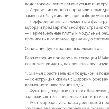
водостоками, легко ремонтуемые и не хру
— Дерево лиственных пород или термодрев
замена и обслуживание; при выборе учиты
— Перфорированные элементы и фильтрую
мусора и предварительной фильтрации ст
— Пермеабельные плиты и модульные реш
проникать в основную дренажную систему
Сочетание функциональных элементов
Рассмотрение примеров интеграции МАФов
позволяет увидеть, как решения реализую
1. Скамья с растительной подушкой и по
— Конструкция: скамья с широким основан
временного накопления воды.
— Функция: дождевые потоки с близлежащ
задерживаются взвешенные частицы и част
— Учет морозов: установка дренажной пр
создание аварийного перелива в систему 