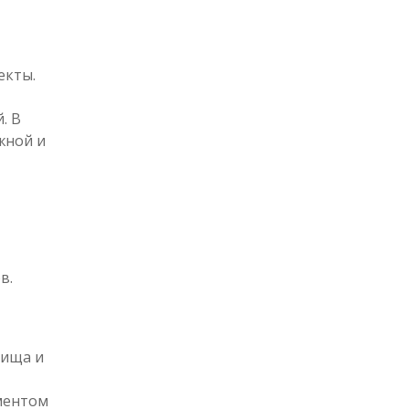
екты.
. В
жной и
в.
лища и
ментом