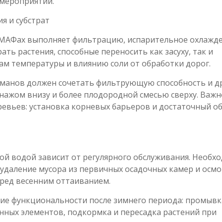
 мероприятий.
я и субстрат
 МАФах выполняет фильтрацию, испарительное охлажде
ть растения, способные переносить как засуху, так и
дам температуры и влиянию соли от обработки дорог.
рманов должен сочетать фильтрующую способность и д
енажом внизу и более плодородной смесью сверху. Важн
ревьев: установка корневых барьеров и достаточный о
ой водой зависит от регулярного обслуживания. Необх
 удаление мусора из первичных осадочных камер и осм
ред весенним оттаиванием.
ие функциональности после зимнего периода: промывк
нных элементов, подкормка и пересадка растений при