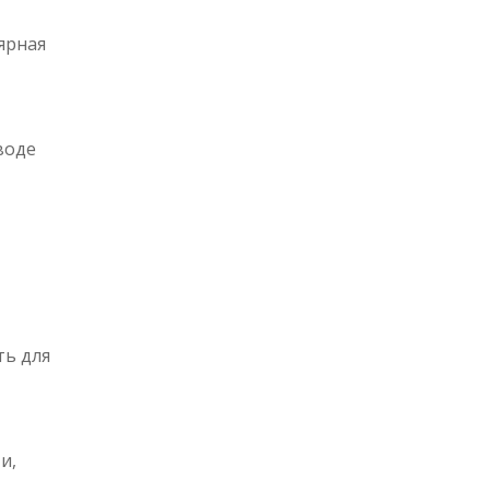
ярная
воде
ть для
и,