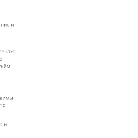
ние и
ренаж:
о
бъём
одимы
отр
а и