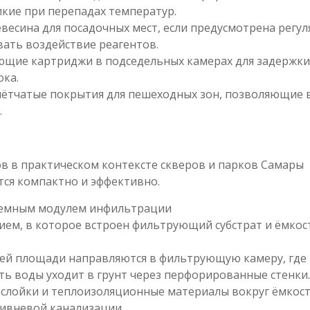
пкие при перепадах температур.
есина для посадочных мест, если предусмотрена регул
вать воздействие реагентов.
щие картриджи в подседельных камерах для задержки
ока.
ётчатые покрытия для пешеходных зон, позволяющие 
.
 в практическом контексте скверов и парков Самары
тся компактно и эффективно.
дземным модулем инфильтрации
ием, в которое встроен фильтрующий субстрат и ёмкос
ей площади направляются в фильтрующую камеру, где
ь воды уходит в грунт через перфорированные стенки.
ослойки и теплоизоляционные материалы вокруг ёмкост
ливневой канализации.