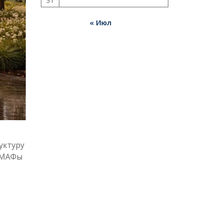
31
« Июл
уктуру
ь МАФы