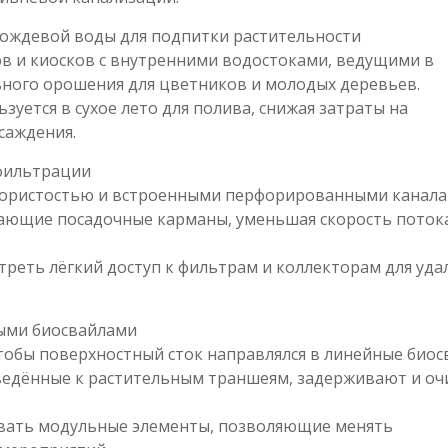
 дождевой воды для подпитки растительности
в и киосков с внутренними водостоками, ведущими в
ьного орошения для цветников и молодых деревьев.
уется в сухое лето для полива, снижая затраты на
саждения.
фильтрации
пористостью и встроенными перфорированными канал
гающие посадочные карманы, уменьшая скорость поток
треть лёгкий доступ к фильтрам и коллекторам для уда
ными биосвайлами
обы поверхностный сток направлялся в линейные биос
ведённые к растительным траншеям, задерживают и о
овать модульные элементы, позволяющие менять