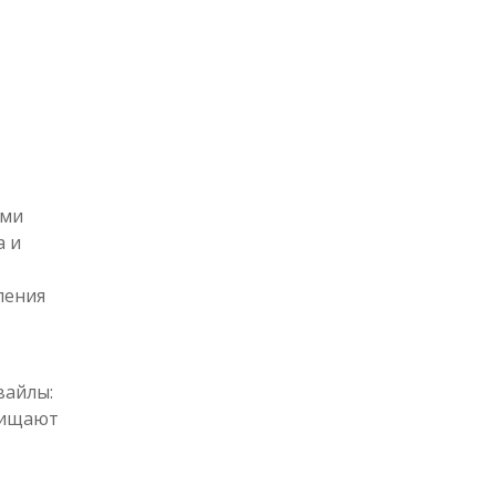
ами
а и
ления
вайлы:
чищают