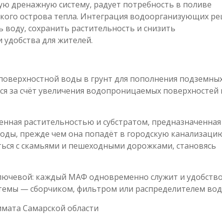
кую дренажную систему, радует потребность в поливе
дского острова тепла. Интеграция водоорганизующих р
 воду, сохранить растительность и снизить
 удобства для жителей.
оверхностной воды в грунт для пополнения подземных
ся за счёт увеличения водопроницаемых поверхностей 
нная растительностью и субстратом, предназначенная
оды, прежде чем она попадёт в городскую канализацию
ться с скамьями и пешеходными дорожками, становясь
лючевой: каждый МАФ одновременно служит и удобство
стемы — сборчиком, фильтром или распределителем вод
имата Самарской области