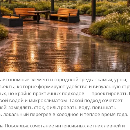
автономные элементы городской среды: скамьи, урны,
бъекты, которые формируют удобство и визуальную стр
емых, но крайне практичных подходов — проектироват
вой водой и микроклиматом. Такой подход сочетает
ей: замедлять сток, фильтровать воду, повышать
локальный перегрев в холодное и тёплое время года.
на Поволжья: сочетание интенсивных летних ливней и