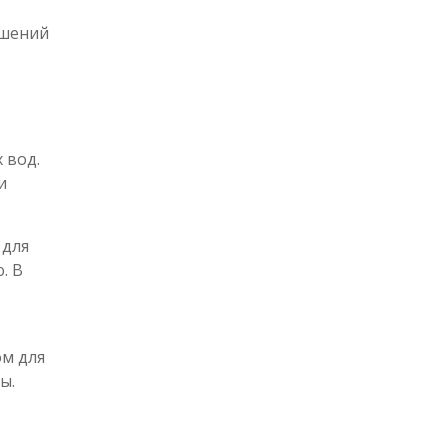
ешений
 вод.
и
 для
. В
м для
ы.