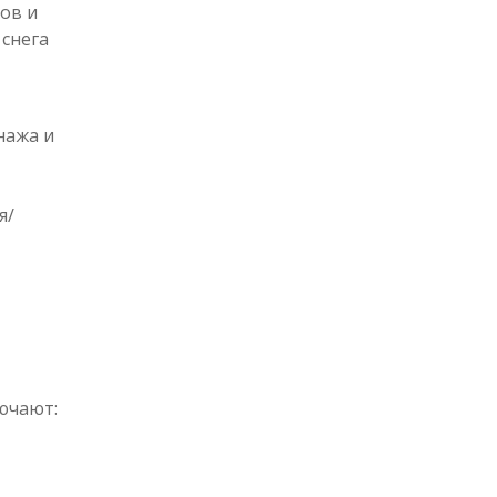
ов и
 снега
нажа и
я/
ючают: