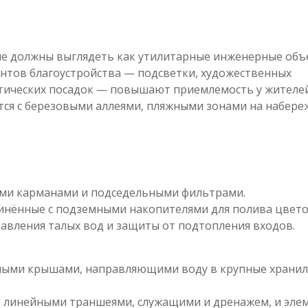
не должны выглядеть как утилитарные инженерные объ
нтов благоустройства — подсветки, художественных
атических посадок — повышают приемлемость у жителей
тся с березовыми аллеями, пляжными зонами на набере
ми карманами и подседельными фильтрами.
динённые с подземными накопителями для полива цвето
авления талых вод и защиты от подтопления входов.
рными крышами, направляющими воду в крупные храни
и линейными траншеями, служащими и дренажем, и эле